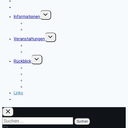
Seniorenbeirat
News
Untermenü
Informationen
umschalten
Sicherheits- und Verbrauchertipps
Sicher im Netz
Untermenü
Veranstaltungen
umschalten
Reisebedingungen
Hinweise zu unseren Reisen
Untermenü
Rückblick
umschalten
2022 Miltenberg
2019: Cochem
2018: Bad Ems
2016: Limburg
Links
Kontakt
Suchen